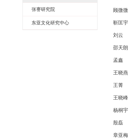
张謇研究院
顾微微
东亚文化研究中心
靳匡宇
刘云
邵天朗
孟鑫
王晓燕
王菁
王晓峰
杨桐宇
殷磊
章亚梅