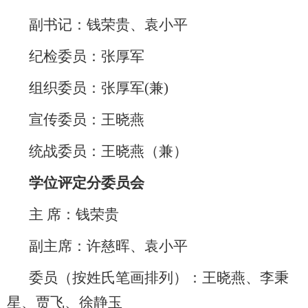
副书记：钱荣贵、袁小平
纪检委员：张厚军
组织委员：张厚军
(兼)
宣传委员：
王晓燕
统战委员：王晓燕（兼）
学位评定
分
委员会
主 席
：
钱荣贵
副主席：许慈晖、袁小平
委员（按姓氏笔画排列）：王晓燕、李秉
星、贾飞、徐静玉