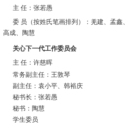
主 任：
张若愚
委 员
（按姓氏笔画排列）
：
羌建、孟鑫、
高成、陶慧
关心下一代工作委员会
主 任：
许慈晖
常务副主任：
王敦琴
副主任：袁小平、
韩裕庆
秘书长：张若愚
秘书：陶慧
学生委员