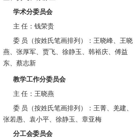
学术分委员会
主 任：
钱荣贵
委 员
（按姓氏笔画排列）：
王晓峰、王晓
燕、张厚军、贾飞、徐静玉、韩裕庆、傅益
东、蔡志新
教学工作分委员会
主 任：
王晓燕
委 员
（按姓氏笔画排列）
：王菁、羌建、
张若愚、袁小平、徐静玉、章亚梅
分工会委员会