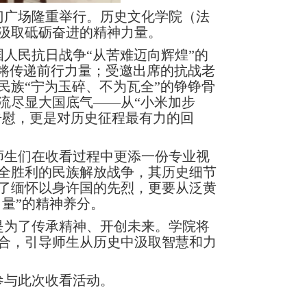
门广场隆重举行。历史文化学院（法
汲取砥砺奋进的精神力量。
人民抗日战争“从苦难迈向辉煌”的
铿锵传递前行力量；受邀出席的抗战老
民族“宁为玉碎、不为瓦全”的铮铮骨
流尽显大国底气——从“小米加步
告慰，更是对历史征程最有力的回
师生们在收看过程中更添一份专业视
全胜利的民族解放战争，其历史细节
了缅怀以身许国的先烈，更要从泛黄
量”的精神养分。
是为了传承精神、开创未来。学院将
合，引导师生从历史中汲取智慧和力
参与此次收看活动。