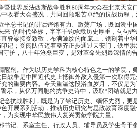
争暨世界反法西斯战争胜利80周年大会在北京天安
集中收看大会盛况，共同回顾艰苦卓绝的抗战历程，
近平总书记的讲话铿锵有力、激荡广场，既回溯中国
未来”的时代坐标，字字千钧承载历史厚重，句句
直脊梁接受致敬，布满皱纹的面庞上，镌刻着中华
朽印记；受阅队伍迈着整齐正步通过天安门，铁甲洪
家国守护，八十年沧桑巨变，是对革命先烈最深情的
清醒剂。作为以历史学科为核心特色之一的学院，
抗日战争是中国近代史上抵御外敌入侵第一次取得完
研究的重要内容。今天重温这段浴血岁月，不仅是为
痛警示，从亿万同胞的抗争史诗中，汲取“团结就是力
纪念抗战胜利，既是为了铭记历史、缅怀先烈，更
特色开展系列活动，推动历史研究与思政教育深度融
命，为实现中华民族伟大复兴贡献学院力量。
部书记、系室主任、行政人员、辅导员及学生骨干