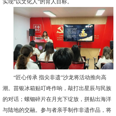
实现“以文化人”的育人目标。
“
匠心传承 指尖非遗”沙龙将活动推向高
潮。苗银冰箱贴叮咚作响，敲打出星辰与民族
的对话；螺钿碎片在月光下绽放，拼贴出海洋
与陆地的交融。参与者亲手制作非遗作品，将