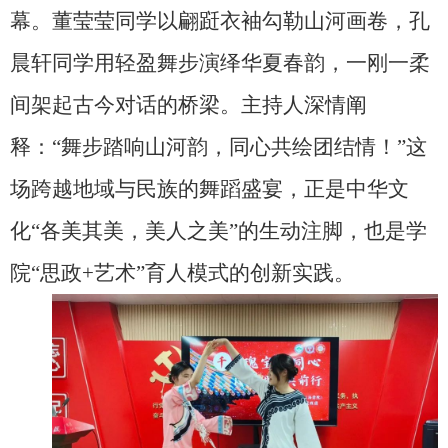
幕。董莹莹同学以翩跹衣袖勾勒山河画卷，孔
晨轩同学用轻盈舞步演绎华夏春韵，一刚一柔
间架起古今对话的桥梁。主持人深情阐
释：“舞步踏响山河韵，同心共绘团结情！”这
场跨越地域与民族的舞蹈盛宴，正是中华文
化“各美其美，美人之美”的生动注脚，也是学
院“思政+艺术”育人模式的创新实践。